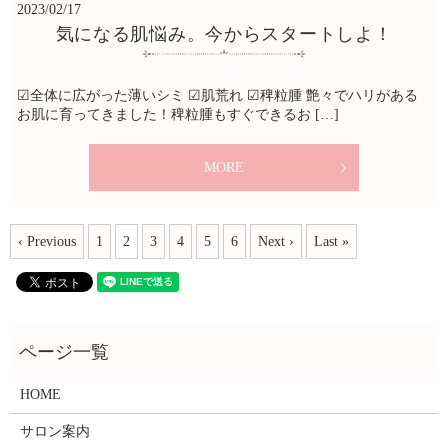
2023/02/17
気になる肌悩み。今からスタートしよ！
☑︎全体に広がった薄いシミ ☑︎肌荒れ ☑︎稗粒腫 艶々でハリがある
お肌に育ってきました！稗粒腫もすぐできるお […]
MORE
‹ Previous
1
2
3
4
5
6
Next ›
Last »
HOME
サロン案内