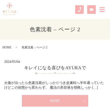
メ
色素沈着 – ページ 2
HOME
色素沈着 – ページ 2
2024/05/04
キレイになる喜びをAYURAで
火傷が治ったら色素沈着がしっかりつき皮膚科へ半年通っていた
けどこの状態から変わらず。 魔法の美容液を朝晩しっか […]
MORE