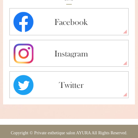
Copyright © Private esthetique salon AYURA All Rights Reserved.