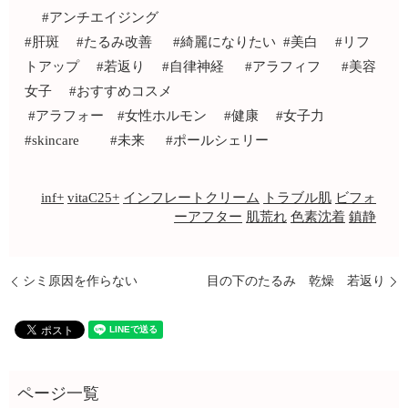
#アンチエイジング
#肝斑 #たるみ改善 #綺麗になりたい #美白 #リフ
トアップ #若返り #自律神経 #アラフィフ #美容
女子 #おすすめコスメ
#アラフォー #女性ホルモン #健康 #女子力
#skincare #未来 #ポールシェリー
inf+
vitaC25+
インフレートクリーム
トラブル肌
ビフォ
ーアフター
肌荒れ
色素沈着
鎮静
シミ原因を作らない
目の下のたるみ 乾燥 若返り