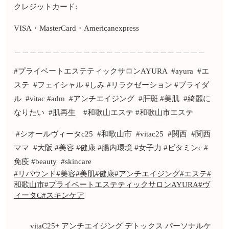
クレジットカード:
VISA・MasterCard・Americanexpress
＿＿＿＿＿＿＿＿＿＿＿＿＿＿＿＿＿＿＿＿＿＿＿＿＿
#プライベートエステティックサロンAYURA #ayura #エ
ステ #フェイシャル #しみ #リラクゼーション #ブライダ
ル #vitac #adm #アンチエイジング #肝斑 #美肌 #綺麗に
なりたい #肌再生 #和歌山エステ #和歌山市エステ
#シオールヴィータc25 #和歌山市 #vitac25 #関西 #関西
ママ #大阪 #美容 #健康 #腸内環境 #女子力 #ビタミンc #
免疫 #beauty #skincare
#リバウンド
#美容
#美肌
#健康
#アンチエイジング
#エステ
#
和歌山市
#プライベートエステティックサロンAYURA
#ヴ
ィータC
#スキンケア
vitaC25+
アンチエイジング
デトックス
パーソナルケ