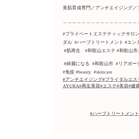
美肌育成専門／アンチエイジング／
＿＿＿＿＿＿＿＿＿＿＿＿＿＿＿＿
#プライベートエステティックサロンAYU
ダル #ハーブトリートメント #エン
#肌再生 #和歌山エステ #和歌山市
#綺麗になる #和歌山市 #リアボーテ 
#免疫 #beauty #skincare
#アンチエイジング
#ブライダルエス
AYURA
#再生美容
#エステ
#美容
#健
#ハーブトリートメント