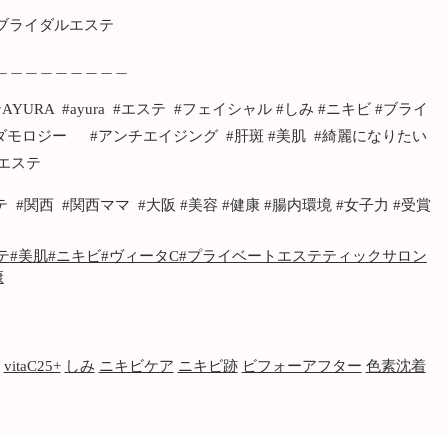
ブライダルエステ
＿＿＿＿＿＿＿＿＿
RA #ayura #エステ #フェイシャル #しみ #ニキビ #ブライ
ダモロジー #アンチエイジング #肝斑 #美肌 #綺麗になりたい
エステ
#関西 #関西ママ #大阪 #美容 #健康 #腸内環境 #女子力 #受賞
テ
#美肌
#ニキビ
#ヴィータC
#プライベートエステティックサロン
康
vitaC25+
しみ
ニキビケア
ニキビ跡
ビフォーアフター
色素沈着