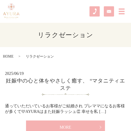
メ
リラクゼーション
HOME
リラクゼーション
2025/06/19
妊娠中の心と体をやさしく癒す、 “マタニティエ
ステ
通っていただいているお客様がご結婚され プレママになるお客様
が多くて🩷AYURAはまた妊娠ラッシュ👏 幸せを私 […]
MORE