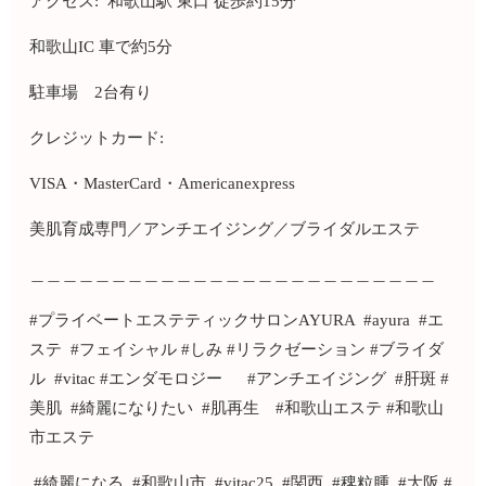
アクセス: 和歌山駅 東口 徒歩約15分
和歌山IC 車で約5分
駐車場 2台有り
クレジットカード:
VISA・MasterCard・Americanexpress
美肌育成専門／アンチエイジング／ブライダルエステ
＿＿＿＿＿＿＿＿＿＿＿＿＿＿＿＿＿＿＿＿＿＿＿＿＿
#プライベートエステティックサロンAYURA #ayura #エ
ステ #フェイシャル #しみ #リラクゼーション #ブライダ
ル #vitac #エンダモロジー #アンチエイジング #肝斑 #
美肌 #綺麗になりたい #肌再生 #和歌山エステ #和歌山
市エステ
#綺麗になる #和歌山市 #vitac25 #関西 #稗粒腫 #大阪 #