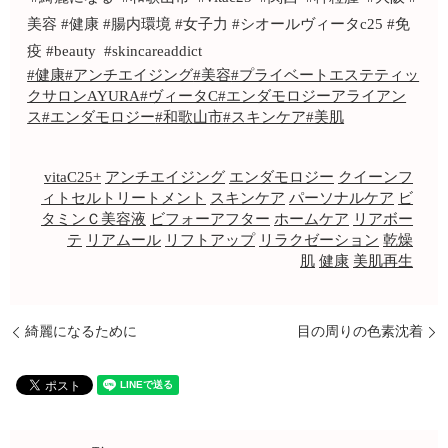
美容 #健康 #腸内環境 #女子力 #シオールヴィータc25 #免
疫 #beauty #skincareaddict
#健康
#アンチエイジング
#美容
#プライベートエステティッ
クサロンAYURA
#ヴィータC
#エンダモロジーアライアン
ス
#エンダモロジー
#和歌山市
#スキンケア
#美肌
vitaC25+
アンチエイジング
エンダモロジー
クイーンフ
ィトセルトリートメント
スキンケア
パーソナルケア
ビ
タミンＣ美容液
ビフォーアフター
ホームケア
リアボー
テ
リアムール
リフトアップ
リラクゼーション
乾燥
肌
健康
美肌再生
綺麗になるために
目の周りの色素沈着