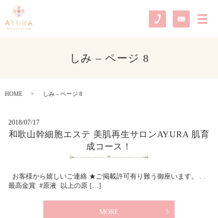
メ
しみ – ページ 8
HOME
しみ – ページ 8
2018/07/17
和歌山幹細胞エステ 美肌再生サロンAYURA 肌育
成コース！
お客様から嬉しいご連絡 ★ご掲載許可有り難う御座います。 . .
最高金賞 #原液 以上の原 […]
MORE