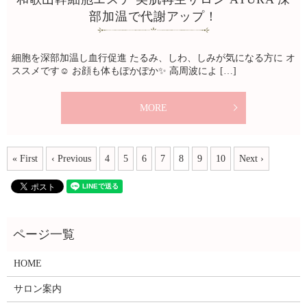
部加温で代謝アップ！
細胞を深部加温し血行促進 たるみ、しわ、しみが気になる方に オ
ススメです☺️ お顔も体もぽかぽか✨ 高周波によ […]
MORE
« First
‹ Previous
4
5
6
7
8
9
10
Next ›
HOME
サロン案内