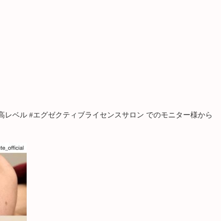
del #最高レベル #エグゼクティブライセンスサロン でのモニター様から