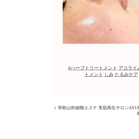
#ハーブトリートメント
アコライ
トメント
しみ
たるみケア
和歌山幹細胞エステ 美肌再生サロンAYU