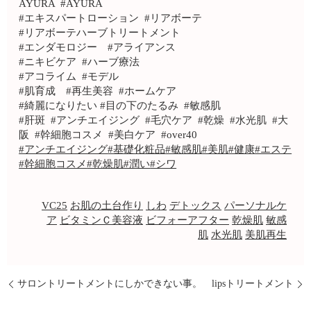
AYURA #AYURA
#エキスパートローション #リアボーテ
#リアボーテハーブトリートメント
#エンダモロジー #アライアンス
#ニキビケア #ハーブ療法
#アコライム #モデル
#肌育成 #再生美容 #ホームケア
#綺麗になりたい #目の下のたるみ #敏感肌
#肝斑 #アンチエイジング #毛穴ケア #乾燥 #水光肌 #大
阪 #幹細胞コスメ #美白ケア #over40
#アンチエイジング
#基礎化粧品
#敏感肌
#美肌
#健康
#エステ
#幹細胞コスメ
#乾燥肌
#潤い
#シワ
VC25
お肌の土台作り
しわ
デトックス
パーソナルケ
ア
ビタミンＣ美容液
ビフォーアフター
乾燥肌
敏感
肌
水光肌
美肌再生
サロントリートメントにしかできない事。
lipsトリートメント