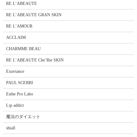
RE L’ABEAUTE
RE L’ABEAUTE GRAN SKIN
RE L’AMOUR
ACCLAIM
CHARMME BEAU
RE L’ABEAUTE Che’Rie SKIN
Exuviance
PAUL SCERRI
Esthe Pro Labo
Lip addict
魔法のダイエット
shiall