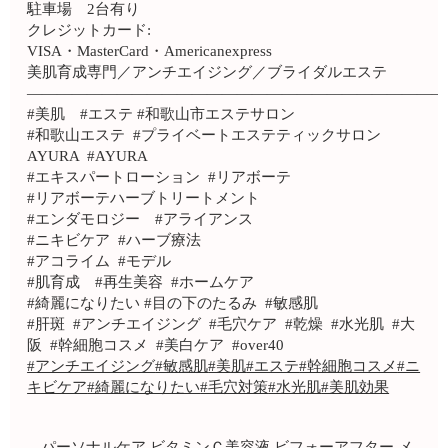
駐車場 2台有り
クレジットカード:
VISA・MasterCard・Americanexpress
美肌育成専門／アンチエイジング／ブライダルエステ
————————————————————————————
#美肌 #エステ #和歌山市エステサロン
#和歌山エステ #プライベートエステティックサロン
AYURA #AYURA
#エキスパートローション #リアボーテ
#リアボーテハーブトリートメント
#エンダモロジー #アライアンス
#ニキビケア #ハーブ療法
#アコライム #モデル
#肌育成 #再生美容 #ホームケア
#綺麗になりたい #目の下のたるみ #敏感肌
#肝斑 #アンチエイジング #毛穴ケア #乾燥 #水光肌 #大
阪 #幹細胞コスメ #美白ケア #over40
#アンチエイジング
#敏感肌
#美肌
#エステ
#幹細胞コスメ
#ニ
キビケア
#綺麗になりたい
#毛穴対策
#水光肌
#美肌効果
パーソナルケア
ビタミンＣ美容液
ビフォーアフター
メ