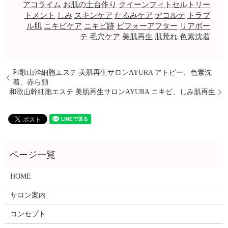
アコライム
お肌の土台作り
クイーンフィトセルトリー
トメント
しみ
スキンケア
たるみケア
デコルテ
トラブ
ル肌
ニキビケア
ニキビ跡
ビフォーアフター
リアボー
テ
毛穴ケア
美肌再生
肌荒れ
色素沈着
和歌山幹細胞エステ 美肌再生サロンAYURA アトピー、色素沈
着、赤ら顔
和歌山幹細胞エステ 美肌再生サロンAYURA ニキビ、しみ肌再生
HOME
サロン案内
コンセプト