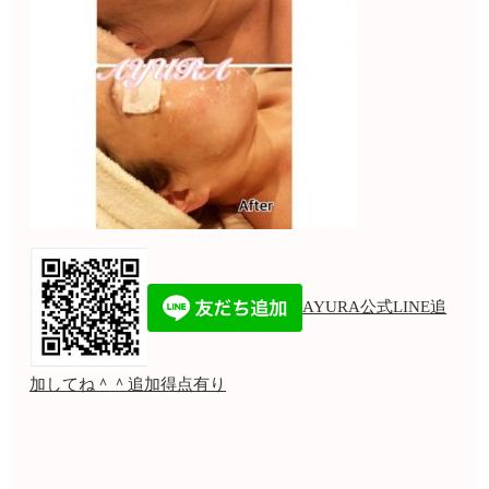
AYURA公式LINE追
加してね＾＾追加得点有り