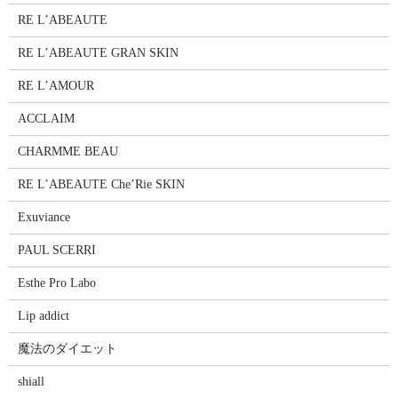
RE L’ABEAUTE
RE L’ABEAUTE GRAN SKIN
RE L’AMOUR
ACCLAIM
CHARMME BEAU
RE L’ABEAUTE Che’Rie SKIN
Exuviance
PAUL SCERRI
Esthe Pro Labo
Lip addict
魔法のダイエット
shiall