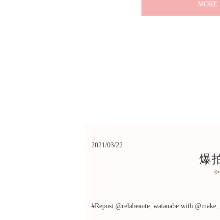
MORE
2021/03/22
爆
#Repost @relabeaute_watanabe with @mak