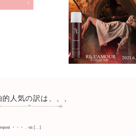
拍的人気の訳は、、、
e_repost ・・・ . -m […]