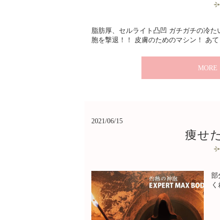
脂肪厚、セルライト凸凹 ガチガチの冷た
胞を撃退！！ 皮膚のためのマシン！ あて 
MORE
2021/06/15
痩せ
部
く