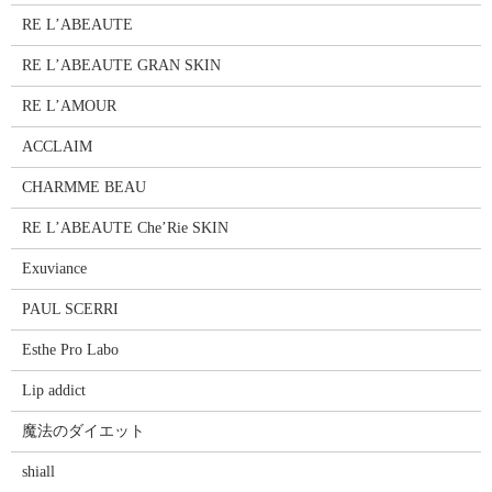
RE L’ABEAUTE
RE L’ABEAUTE GRAN SKIN
RE L’AMOUR
ACCLAIM
CHARMME BEAU
RE L’ABEAUTE Che’Rie SKIN
Exuviance
PAUL SCERRI
Esthe Pro Labo
Lip addict
魔法のダイエット
shiall