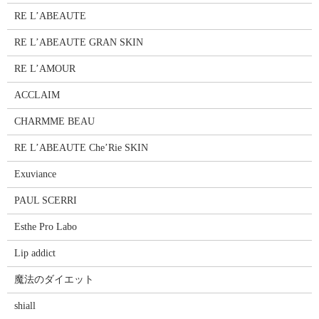
RE L’ABEAUTE
RE L’ABEAUTE GRAN SKIN
RE L’AMOUR
ACCLAIM
CHARMME BEAU
RE L’ABEAUTE Che’Rie SKIN
Exuviance
PAUL SCERRI
Esthe Pro Labo
Lip addict
魔法のダイエット
shiall