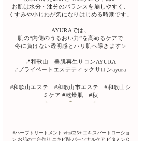
お肌は水分・油分のバランスを崩しやすく、
くすみや小じわが気になりはじめる時期です。
AYURAでは、
肌の“内側のうるおい力”を高めるケアで
冬に負けない透明感とハリ肌へ導きます✨
📍和歌山 美肌再生サロンAYURA
#プライベートエステティックサロンayura
#和歌山エステ
#和歌山市エステ
#和歌山シ
ミケア
#乾燥肌
#秋
#ハーブトリートメント
vitaC25+
エキスパートローショ
ン
お肌の土台作り
ニキビ跡
パーソナルケア
ビタミンＣ