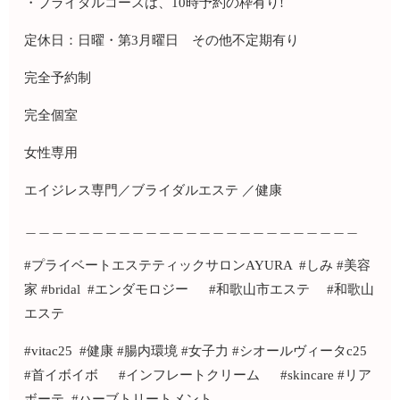
・ブライダルコースは、10時予約の枠有り!
定休日：日曜・第3月曜日 その他不定期有り
完全予約制
完全個室
女性専用
エイジレス専門／ブライダルエステ ／健康
＿＿＿＿＿＿＿＿＿＿＿＿＿＿＿＿＿＿＿＿＿＿＿＿＿
#プライベートエステティックサロンAYURA #しみ #美容
家 #bridal #エンダモロジー #和歌山市エステ #和歌山
エステ
#vitac25 #健康 #腸内環境 #女子力 #シオールヴィータc25
#首イボイボ #インフレートクリーム #skincare #リア
ボーテ #ハーブトリートメント