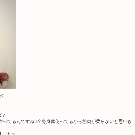
が
て?
作ってるんですね‼️全身身体使ってるから筋肉が柔らかいと思いき
ました✨