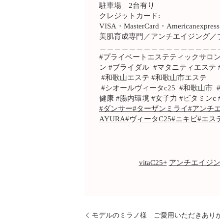
駐車場 2台有り
クレジットカード:
VISA・MasterCard・Americanexpress
美肌育成専門／アンチエイジング／
＿＿＿＿＿＿＿＿＿＿＿＿＿＿＿＿
#プライベートエステティックサロンAYU
ン #ブライダル #マタニティエステ 
#和歌山エステ #和歌山市エステ
#シオールヴィータc25 #和歌山市 #
健康 #腸内環境 #女子力 #ビタミンc #l4l #
#ダンサー
#ターザンミライ
#アンチ
AYURA
#ヴィータC25
#ニキビ
#エス
vitaC25+
アンチエイジ
モデルのミラノ様 ご愛用いただきあり