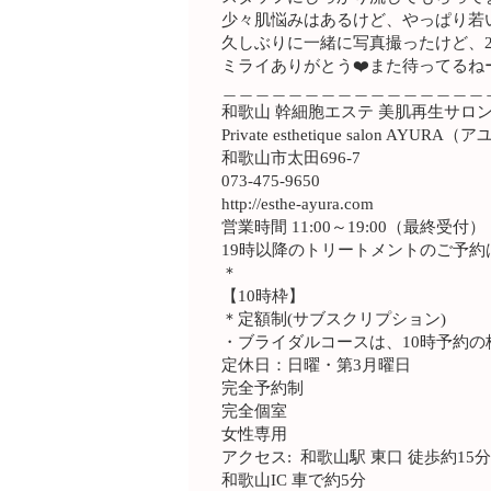
少々肌悩みはあるけど、やっぱり若
久しぶりに一緒に写真撮ったけど、2
ミライありがとう❤️また待ってるね
＿＿＿＿＿＿＿＿＿＿＿＿＿＿＿＿
和歌山 幹細胞エステ 美肌再生サロ
Private esthetique salon AYURA
和歌山市太田696-7
073-475-9650
http://esthe-ayura.com
営業時間 11:00～19:00（最終受付）
19時以降のトリートメントのご予約
＊
【10時枠】
＊定額制(サブスクリプション)
・ブライダルコースは、10時予約の
定休日：日曜・第3月曜日
完全予約制
完全個室
女性専用
アクセス: 和歌山駅 東口 徒歩約15
和歌山IC 車で約5分