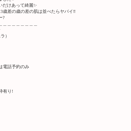
いだけあって綺麗✨
3歳差の歳の差の肌は並べたらヤバイ‼️
ー?
＿＿＿＿＿＿＿＿＿
ン
（アユラ）
は電話予約のみ
枠有り!
分