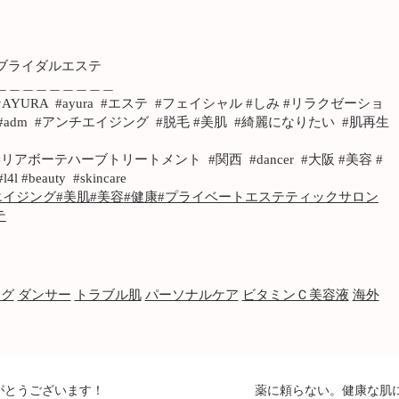
ブライダルエステ
＿＿＿＿＿＿＿＿＿
RA #ayura #エステ #フェイシャル #しみ #リラクゼーショ
#adm #アンチエイジング #脱毛 #美肌 #綺麗になりたい #肌再生
リアボーテハーブトリートメント #関西 #dancer #大阪 #美容 #
beauty #skincare
エイジング
#美肌
#美容
#健康
#プライベートエステティックサロン
テ
ング
ダンサー
トラブル肌
パーソナルケア
ビタミンＣ美容液
海外
がとうございます！
薬に頼らない。健康な肌