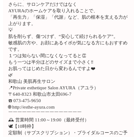
さらに、サロンケアだけではなく
AYURAのホームケアを取り入れることで、
「再生力」「保湿」「代謝」など、肌の根本を支える力が
上がります。
💡
肌を削らず、傷つけず、“安心して続けられるケア”。
敏感肌の方や、お顔にあるイボが気になる方にもおすすめ
です。
１つは知らない間になくなってると👏
もう一つは半分ほどのサイズまで小さく‼️
お肌ってはじめた日から変わるんですよ❤️
🌿
和歌山 美肌再生サロン
📍Private esthetique Salon AYURA（アユラ）
〒640-8323 和歌山市太田696-7
☎️ 073-475-9650
🌐 http://esthe-ayura.com
￣￣￣￣￣￣￣￣￣￣￣￣￣￣￣￣
🕰 営業時間 11:00～19:00（最終受付）
🕊【10時枠】
定額制（サブスクリプション）・ブライダルコースのご予