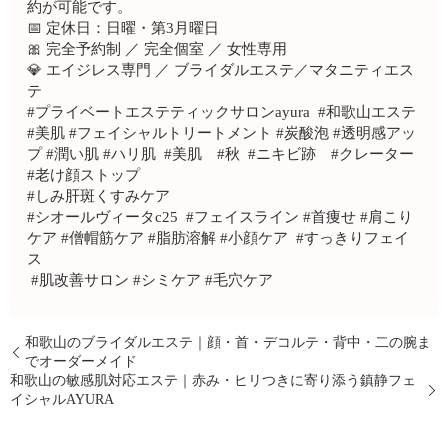
約が可能です。
📅 定休日：日曜・第3月曜日
🎀 完全予約制 ／ 完全個室 ／ 女性専用
💎 エイジレス専門 ／ ブライダルエステ／マタニティエス
テ
#プライベートエステティックサロンayura #和歌山エステ
#美肌 #フェイシャルトリートメント #炭酸泡 #透明感アッ
プ #潤い肌 #ハリ肌 #美肌 #秋 #ニキビ跡 #クレーター
#老け顔ストップ
#しみ肝斑くすみケア
#シオールヴィータc25 #フェイスライン #首痩せ #肩こり
ケア #僧帽筋ケア #脂肪溶解 #小顔ケア #すっきりフェイ
ス
#肌改善サロン #シミケア #毛穴ケア
和歌山のブライダルエステ｜顔・首・デコルテ・背中・二の腕ま
でオーダーメイド
和歌山の敏感肌対応エステ｜赤み・ヒリつきに寄り添う鎮静フェ
イシャルAYURA