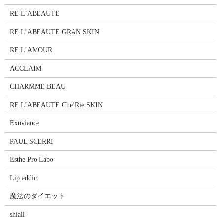
RE L’ABEAUTE
RE L’ABEAUTE GRAN SKIN
RE L’AMOUR
ACCLAIM
CHARMME BEAU
RE L’ABEAUTE Che’Rie SKIN
Exuviance
PAUL SCERRI
Esthe Pro Labo
Lip addict
魔法のダイエット
shiall