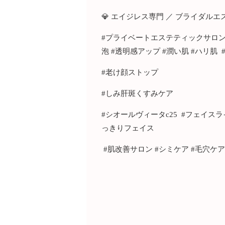
💎 エイジレス専門 ／ ブライダル
#プライベートエステティックサロンay
泡 #透明感アップ #潤い肌 #ハリ肌
#老け顔ストップ
#しみ肝斑くすみケア
#シオールヴィータc25 #フェイスラ
っきりフェイス
#肌改善サロン #シミケア #毛穴ケ