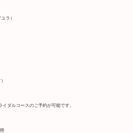
RA（アユラ）
付）
ライダルコースのご予約が可能です。
専用