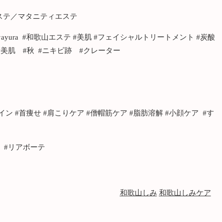
エステ／マタニティエステ
ura #和歌山エステ #美肌 #フェイシャルトリートメント #炭酸
 #美肌 #秋 #ニキビ跡 #クレーター
イン #首痩せ #肩こりケア #僧帽筋ケア #脂肪溶解 #小顔ケア #す
ア #リアボーテ
和歌山しみ
和歌山しみケア