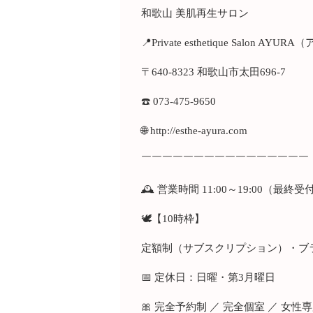
和歌山 美肌再生サロン
📍Private esthetique Salon AYU
〒640-8323 和歌山市太田696-7
☎️ 073-475-9650
🌐 http://esthe-ayura.com
￣￣￣￣￣￣￣￣￣￣￣￣￣￣￣￣
🕰 営業時間 11:00～19:00（最終受
🕊【10時枠】
定額制（サブスクリプション）・ブ
📅 定休日：日曜・第3月曜日
🎀 完全予約制 ／ 完全個室 ／ 女性