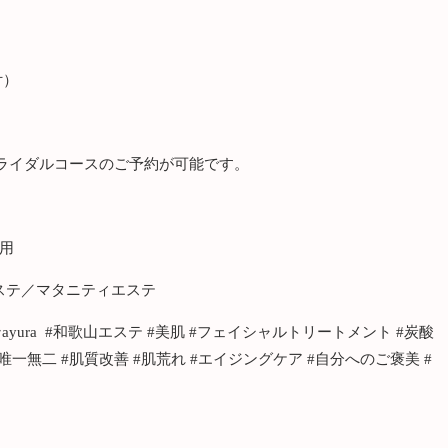
付）
ライダルコースのご予約が可能です。
専用
エステ／マタニティエステ
ura #和歌山エステ #美肌 #フェイシャルトリートメント #炭酸
#唯一無二 #肌質改善 #肌荒れ #エイジングケア #自分へのご褒美 #