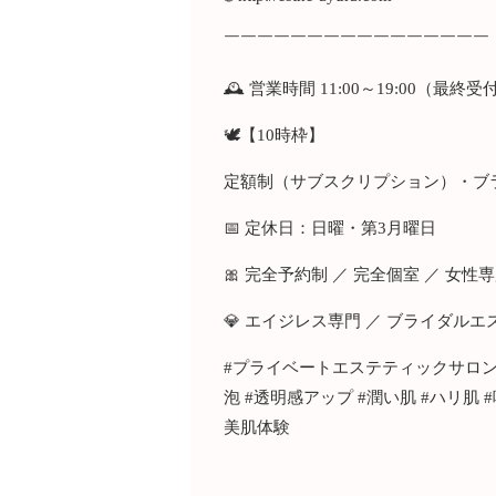
￣￣￣￣￣￣￣￣￣￣￣￣￣￣￣￣
🕰 営業時間 11:00～19:00（最終受
🕊【10時枠】
定額制（サブスクリプション）・ブ
📅 定休日：日曜・第3月曜日
🎀 完全予約制 ／ 完全個室 ／ 女性
💎 エイジレス専門 ／ ブライダル
#プライベートエステティックサロンay
泡 #透明感アップ #潤い肌 #ハリ肌 
美肌体験