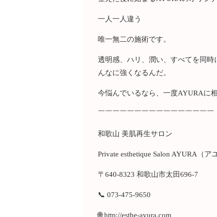
一人一人違う
唯一無二の施術です。
透明感、ハリ、潤い、すべてを同時
んなに強くなるんだ。
今悩んでいるなら、一度AYURAに
￣￣￣￣￣￣￣￣￣￣￣￣￣￣￣￣
和歌山 美肌再生サロン
Private esthetique Salon AYURA
〒640-8323 和歌山市太田696-7
📞 073-475-9650
🌐 http://esthe-ayura.com