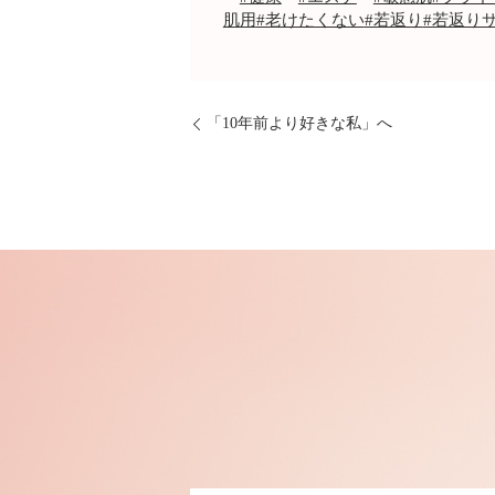
肌用
#老けたくない
#若返り
#若返り
「10年前より好きな私」へ