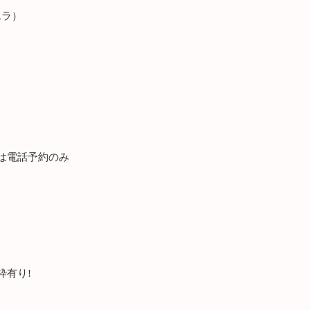
（アユラ）
は電話予約のみ
枠有り!