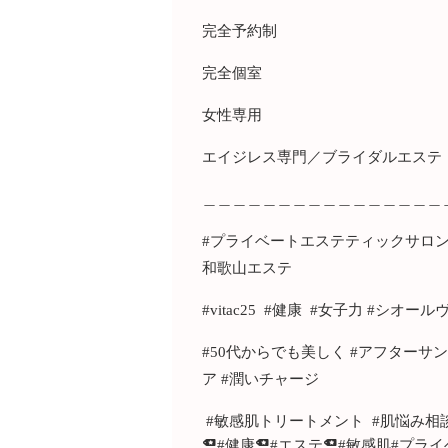
完全予約制
完全個室
女性専用
エイジレス専門／ブライダルエステ
＿＿＿＿＿＿＿＿＿＿＿＿＿＿＿＿
#プライベートエステティックサロンAY
和歌山エステ
#vitac25 #健康 #女子力 #シオール
#50代からでも美しく #アフターサン
ア #潤いチャージ
#敏感肌トリートメント #肌悩み相
#健康
#エステ
#敏感肌
#プライ