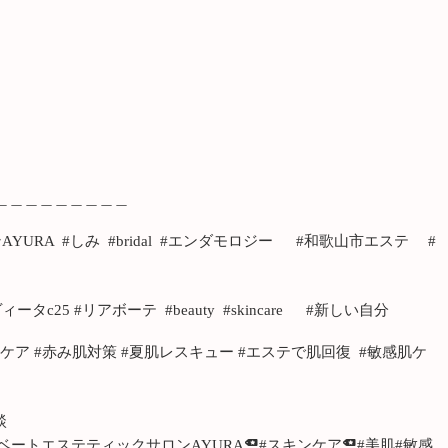
＿＿＿＿＿＿＿＿＿
URA #しみ #bridal #エンダモロジー #和歌山市エステ #
ヴィータc25 #リアボーテ #beauty #skincare #新しい自分
ケア #赤み肌対策 #夏肌レスキュー #エステで肌回復 #敏感肌ケ
談
ベートエステティックサロンAYURA
#スキンケア
#美肌
#敏感