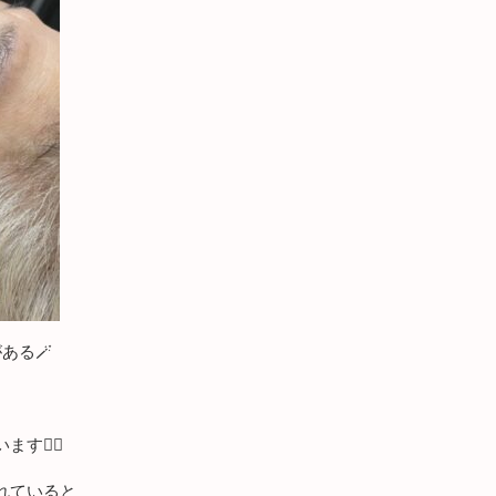
ある🪄
🙇‍♀️
れていると