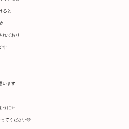
けると

されており
です
思います
ように✨
ってください🩷