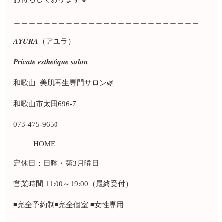
＿＿＿＿＿＿＿＿＿＿＿＿＿＿＿＿＿＿＿＿＿＿＿＿＿
𝑨𝒀𝑼𝑹𝑨（アユラ）
𝑷𝒓𝒊𝒗𝒂𝒕𝒆 𝒆𝒔𝒕𝒉𝒆𝒕𝒊𝒒𝒖𝒆 𝒔𝒂𝒍𝒐𝒏
和歌山 美肌再生専門サロン🌿
和歌山市太田696-7
073-475-9650
HOME
定休日：日曜・第3月曜日
営業時間 11:00～19:00（最終受付）
◾️完全予約制◾️完全個室 ◾️女性専用