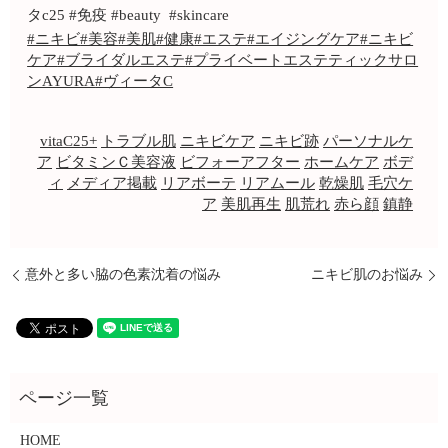
タc25 #免疫 #beauty #skincare
#ニキビ
#美容
#美肌
#健康
#エステ
#エイジングケア
#ニキビ
ケア
#ブライダルエステ
#プライベートエステティックサロ
ンAYURA
#ヴィータC
vitaC25+
トラブル肌
ニキビケア
ニキビ跡
パーソナルケ
ア
ビタミンＣ美容液
ビフォーアフター
ホームケア
ボデ
ィ
メディア掲載
リアボーテ
リアムール
乾燥肌
毛穴ケ
ア
美肌再生
肌荒れ
赤ら顔
鎮静
意外と多い脇の色素沈着の悩み
ニキビ肌のお悩み
HOME