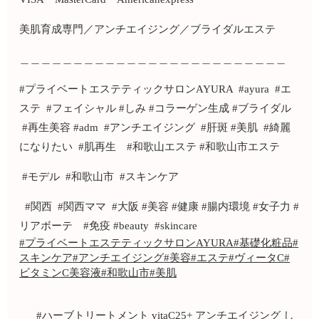
美肌育成専門／アンチエイジング／ブライダルエステ
＿＿＿＿＿＿＿＿＿＿＿＿＿＿＿＿＿＿＿＿＿＿＿＿＿
#プライベートエステティックサロンAYURA #ayura #エ
ステ #フェイシャル #しみ #コラーゲン生成 #ブライダル
#再生美容 #adm #アンチエイジング #肝斑 #美肌 #綺麗
になりたい #肌再生 #和歌山エステ #和歌山市エステ
#モデル #和歌山市 #スキンケア
#関西 #関西ママ #大阪 #美容 #健康 #腸内環境 #女子力 #
リアボーテ #免疫 #beauty #skincare
#プライベートエステティックサロンAYURA
#基礎化粧品
#
スキンケア
#アンチエイジング
#美容
#エステ
#ヴィータC
#
ビタミンC美容液
#和歌山市
#美肌
#ハーブトリートメント
vitaC25+
アンチエイジング
し