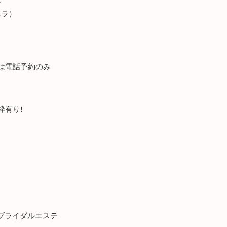
ン
（アユラ）
は電話予約のみ
枠有り!
分
ブライダルエステ
＿＿＿＿＿＿＿＿＿