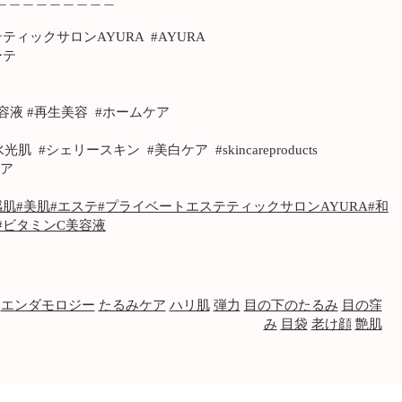
ィックサロンAYURA #AYURA
ーテ
容液 #再生美容 #ホームケア
 #シェリースキン #美白ケア #skincareproducts
ンケア
感肌
#美肌
#エステ
#プライベートエステティックサロンAYURA
#和
#ビタミンC美容液
エンダモロジー
たるみケア
ハリ肌
弾力
目の下のたるみ
目の窪
み
目袋
老け顔
艶肌