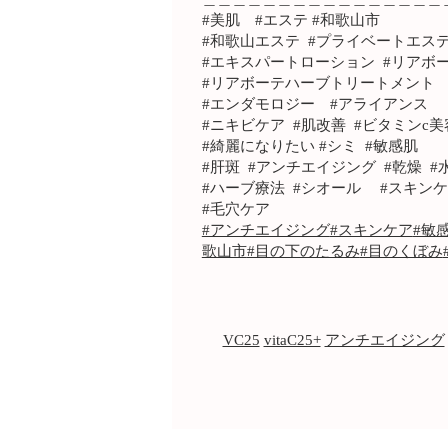
#美肌 #エステ #和歌山市
#和歌山エステ #プライベートエステテ
#エキスパートローション #リアボ
#リアボーテハーブトリートメント
#エンダモロジー #アライアンス
#ニキビケア #肌改善 #ビタミンc美
#綺麗になりたい #シミ #敏感肌
#肝斑 #アンチエイジング #乾燥 #水光肌
#ハーブ療法 #シオール #スキ
#毛穴ケア
#アンチエイジング
#スキンケア
#敏
歌山市
#目の下のたるみ
#目のくぼみ
VC25
vitaC25+
アンチエイジング