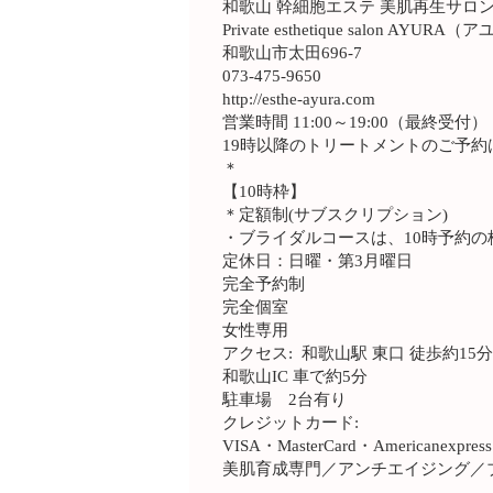
和歌山 幹細胞エステ 美肌再生サロ
Private esthetique salon AYURA
和歌山市太田696-7
073-475-9650
http://esthe-ayura.com
営業時間 11:00～19:00（最終受付）
19時以降のトリートメントのご予約
＊
【10時枠】
＊定額制(サブスクリプション)
・ブライダルコースは、10時予約の
定休日：日曜・第3月曜日
完全予約制
完全個室
女性専用
アクセス: 和歌山駅 東口 徒歩約15
和歌山IC 車で約5分
駐車場 2台有り
クレジットカード:
VISA・MasterCard・Americanexpress
美肌育成専門／アンチエイジング／
＿＿＿＿＿＿＿＿＿＿＿＿＿＿＿＿