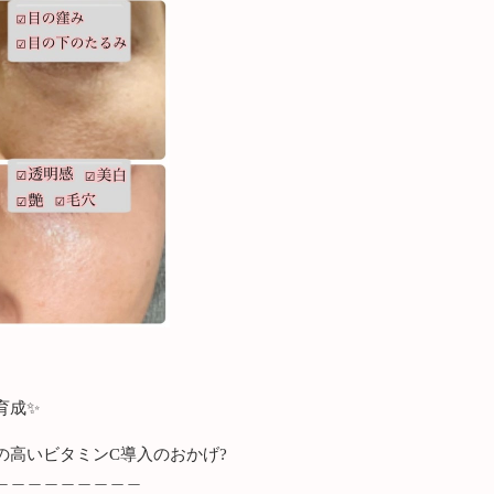
育成✨
の高いビタミンC導入のおかげ?
＿＿＿＿＿＿＿＿＿