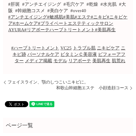
#肝斑 #アンチエイジング #毛穴ケア #乾燥 #水光肌 #大
阪 #幹細胞コスメ #美白ケア #over40
#アンチエイジング
#敏感肌
#美肌
#エステ
#ニキビ
#ニキビケ
ア
#ホームケア
#プライベートエステティックサロン
AYURA
#リアボーテハーブトリートメント
#美肌再生
#ハーブトリートメント
VC25
トラブル肌
ニキビケア
ニ
キビ跡
パーソナルケア
ビタミンＣ美容液
ビフォーアフ
ター
メディア掲載
モデル
リアボーテ
美肌再生
肌荒れ
フェイスライン、顎のしつこいニキビに。
和歌山幹細胞エステ 小顔造顔コース