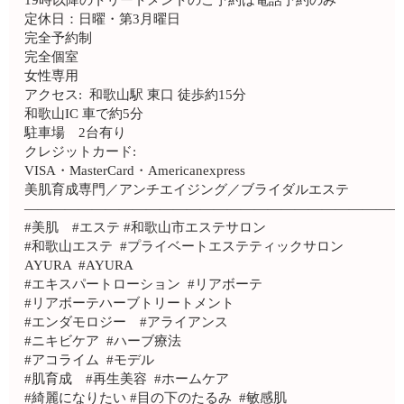
19時以降のトリートメントのご予約は電話予約のみ
定休日：日曜・第3月曜日
完全予約制
完全個室
女性専用
アクセス: 和歌山駅 東口 徒歩約15分
和歌山IC 車で約5分
駐車場 2台有り
クレジットカード:
VISA・MasterCard・Americanexpress
美肌育成専門／アンチエイジング／ブライダルエステ
————————————————————————————
#美肌 #エステ #和歌山市エステサロン
#和歌山エステ #プライベートエステティックサロン
AYURA #AYURA
#エキスパートローション #リアボーテ
#リアボーテハーブトリートメント
#エンダモロジー #アライアンス
#ニキビケア #ハーブ療法
#アコライム #モデル
#肌育成 #再生美容 #ホームケア
#綺麗になりたい #目の下のたるみ #敏感肌