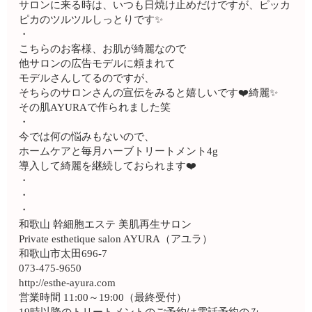
サロンに来る時は、いつも日焼け止めだけですが、ピッカ
ピカのツルツルしっとりです✨
・
こちらのお客様、お肌が綺麗なので
他サロンの広告モデルに頼まれて
モデルさんしてるのですが、
そちらのサロンさんの宣伝をみると嬉しいです❤️綺麗✨
その肌AYURAで作られました笑
・
今では何の悩みもないので、
ホームケアと毎月ハーブトリートメント4g
導入して綺麗を継続しておられます❤️
・
・
・
和歌山 幹細胞エステ 美肌再生サロン
Private esthetique salon AYURA（アユラ）
和歌山市太田696-7
073-475-9650
http://esthe-ayura.com
営業時間 11:00～19:00（最終受付）