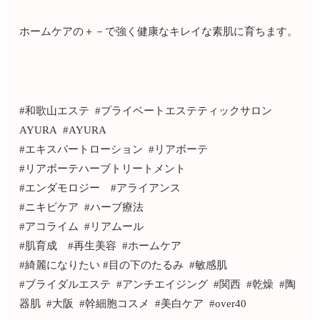
ホームケアの＋－で強く健康なキレイな素肌に育ちます。
#和歌山エステ #プライベートエステティックサロン
AYURA #AYURA
#エキスパートローション #リアボーテ
#リアボーテハーブトリートメント
#エンダモロジー #アライアンス
#ニキビケア #ハーブ療法
#アコライム #リアムール
#肌育成 #再生美容 #ホームケア
#綺麗になりたい #目の下のたるみ #敏感肌
#ブライダルエステ #アンチエイジング #関西 #乾燥 #陶
器肌 #大阪 #幹細胞コスメ #美白ケア #over40