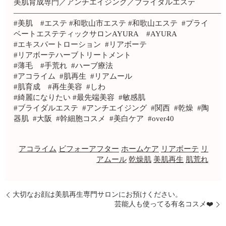
美肌育成専門／アンチエイジング／ブライダルエステ
————————————————————————————
#美肌 #エステ #和歌山市エステ #和歌山エステ #プライ
ベートエステティックサロンAYURA #AYURA
#エキスパートローション #リアボーテ
#リアボーテハーブトリートメント
#薄毛 #手荒れ #ハーブ療法
#アコライム #肌再生 #リアムール
#肌育成 #再生美容 #しわ
#綺麗になりたい #最先端美容 #敏感肌
#ブライダルエステ #アンチエイジング #関西 #乾燥 #陶
器肌 #大阪 #幹細胞コスメ #美白ケア #over40
アコライム
ビフォーアフター
ホームケア
リアボーテ
リ
アムール
乾燥肌
美肌再生
肌荒れ
大切なお顔は美肌再生専門サロンにお預けください。
芸能人も使ってる有名コスメ❤️