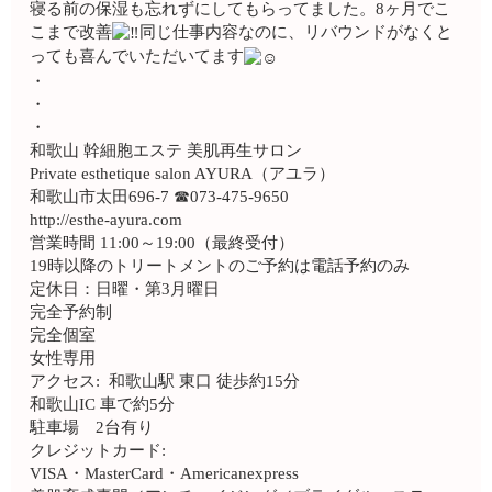
寝る前の保湿も忘れずにしてもらってました。8ヶ月でこ
こまで改善
同じ仕事内容なのに、リバウンドがなくと
っても喜んでいただいてます
・
・
・
和歌山 幹細胞エステ 美肌再生サロン
Private esthetique salon AYURA（アユラ）
和歌山市太田696-7 ☎︎073-475-9650
http://esthe-ayura.com
営業時間 11:00～19:00（最終受付）
19時以降のトリートメントのご予約は電話予約のみ
定休日：日曜・第3月曜日
完全予約制
完全個室
女性専用
アクセス: 和歌山駅 東口 徒歩約15分
和歌山IC 車で約5分
駐車場 2台有り
クレジットカード:
VISA・MasterCard・Americanexpress