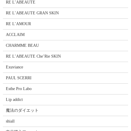
RE L’ABEAUTE
RE L’ABEAUTE GRAN SKIN
RE L’AMOUR
ACCLAIM
CHARMME BEAU
RE L’ABEAUTE Che’Rie SKIN
Exuviance
PAUL SCERRI
Esthe Pro Labo
Lip addict
魔法のダイエット
shiall