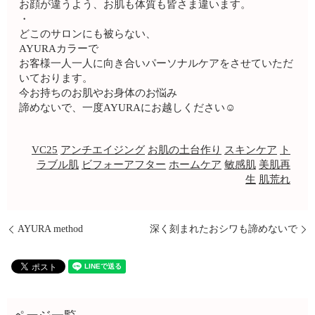
お顔が違うよう、お肌も体質も皆さま違います。
・
どこのサロンにも被らない、
AYURAカラーで
お客様一人一人に向き合いパーソナルケアをさせていただ
いております。
今お持ちのお肌やお身体のお悩み
諦めないで、一度AYURAにお越しください☺️
VC25
アンチエイジング
お肌の土台作り
スキンケア
ト
ラブル肌
ビフォーアフター
ホームケア
敏感肌
美肌再
生
肌荒れ
AYURA method
深く刻まれたおシワも諦めないで