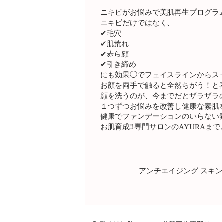
ニキビがお悩みで美肌再生プログラ
ニキビだけではなく、
✔︎毛穴
✔︎肌荒れ
✔︎赤ら顔
✔︎引き締め
にも効果◯でフェイスラインからスッ
お顔を両手で触ると全然ちがう！と
顔を洗うのが、今までだとザラザラ
１つずつお悩みを改善し健康な素肌
健康でファンデーションのいらない
お肌育成‼️専門サロンのAYURAまで
アンチエイジング
スキ