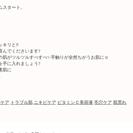
ムスタート。
キリと‼️
喜んでくださいます?
の肌がツルツルすべすべ✨手触りが全然ちがうお肌に☺️
を手に入れましょう?
素肌に
。
ンケア
トラブル肌
ニキビケア
ビタミンＣ美容液
毛穴ケア
肌荒れ