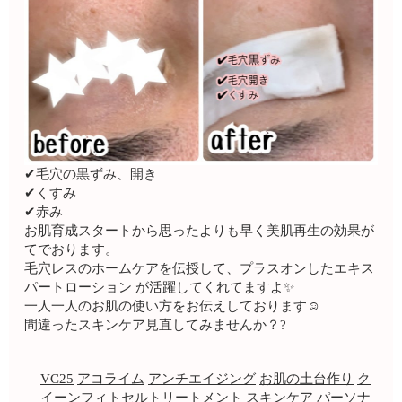
✔︎毛穴の黒ずみ、開き
✔︎くすみ
✔︎赤み
お肌育成スタートから思ったよりも早く美肌再生の効果が
てでおります。
毛穴レスのホームケアを伝授して、プラスオンしたエキス
パートローション が活躍してくれてますよ✨
一人一人のお肌の使い方をお伝えしております☺️
間違ったスキンケア見直してみませんか？?
VC25
アコライム
アンチエイジング
お肌の土台作り
ク
イーンフィトセルトリートメント
スキンケア
パーソナ