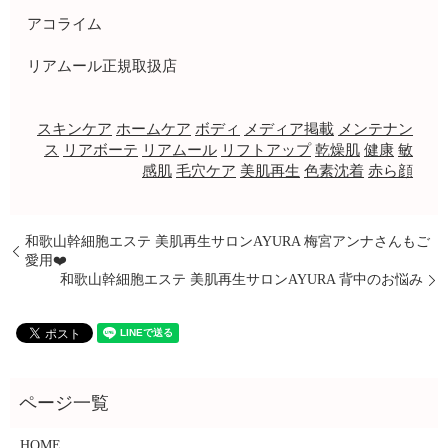
アコライム
リアムール正規取扱店
スキンケア
ホームケア
ボディ
メディア掲載
メンテナン
ス
リアボーテ
リアムール
リフトアップ
乾燥肌
健康
敏
感肌
毛穴ケア
美肌再生
色素沈着
赤ら顔
和歌山幹細胞エステ 美肌再生サロンAYURA 梅宮アンナさんもご
愛用❤️
和歌山幹細胞エステ 美肌再生サロンAYURA 背中のお悩み
HOME