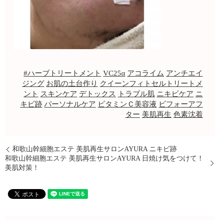
#ハーブトリートメント
VC25α
アコライム
アンチエイ
ジング
お肌の土台作り
クイーンフィトセルトリートメ
ント
スキンケア
デトックス
トラブル肌
ニキビケア
ニ
キビ跡
パーソナルケア
ビタミンＣ美容液
ビフォーアフ
ター
美肌再生
色素沈着
和歌山幹細胞エステ 美肌再生サロンAYURA ニキビ跡
和歌山幹細胞エステ 美肌再生サロンAYURA 日焼け気をつけて！
美肌対策！