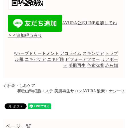
AYURA公式LINE追加してね
＾＾追加得点有り
#ハーブトリートメント
アコライム
スキンケア
トラブ
ル肌
ニキビケア
ニキビ跡
ビフォーアフター
リアボー
テ
美肌再生
色素沈着
赤ら顔
肝斑・しみケア
和歌山幹細胞エステ 美肌再生サロンAYURA 酸素エナジー