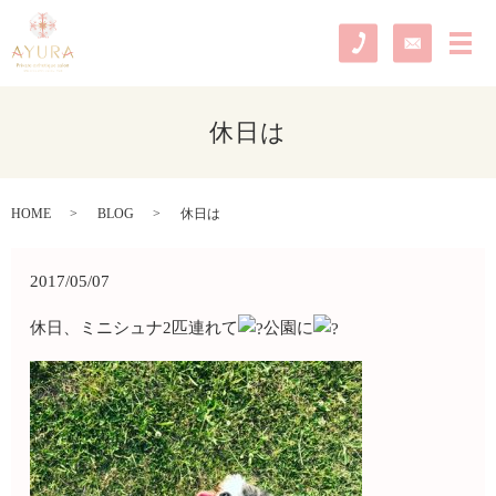
メ
休日は
HOME
BLOG
休日は
2017/05/07
休日、ミニシュナ2匹連れて
公園に